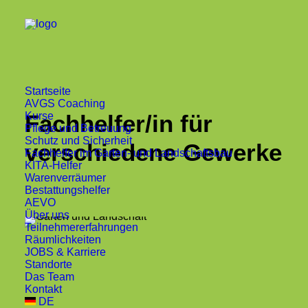
Startseite
AVGS Coaching
Kurse
Fachhelfer/in für
Pflege und Betreuung
Schutz und Sicherheit
verschiedene Gewerke
Fachhelfer im Garten- und Landschaftsbau
KITA-Helfer
Warenverräumer
Bestattungshelfer
AEVO
Über uns
Teilnehmererfahrungen
Räumlichkeiten
JOBS & Karriere
Standorte
Das Team
Kontakt
DE