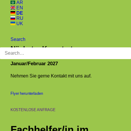
AR
EN
DE
RU
UK
Search
Nächster Kursstart:
Search
Januar/Februar 2027
Nehmen Sie gerne Kontakt mit uns auf.
Flyer herunterladen
KOSTENLOSE ANFRAGE
Fachhelfer/in im